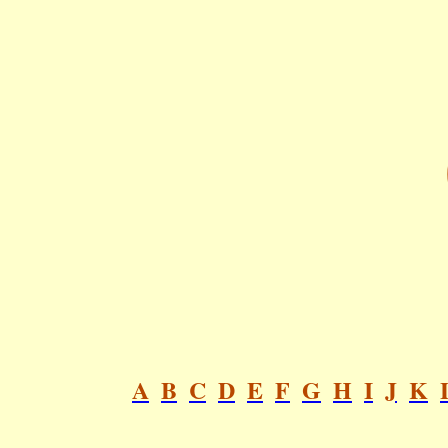
A
B
C
D
E
F
G
H
I
J
K