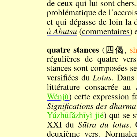
de ceux qui lui sont chers.
problématique de l’accrois
et qui dépasse de loin la
à Abutsu
(
commentaires
) 
quatre stances
(四偈,
sh
régulières de quatre ver
stances sont composées se
Lotus
versifiées du
. Dans 
littérature consacrée au
Wénjù
) cette expression f
Significations des dharma
Yúzhūfǎzhīyì jié
) qui se s
Sūtra du lotus
XXI du
. 
deuxième vers. Normalem