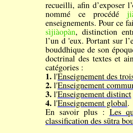
recueilli, afin d’exposer l
nommé ce procédé
j
enseignements. Pour ce fair
sìjiàopàn
, distinction en
l’un d 'eux. Portant sur l’
bouddhique de son époque,
doctrinal des textes et a
catégories :
1.
l'
Enseignement des trois
2.
l'
Enseignement commu
3.
l'
Enseignement distinct
4.
l'
Enseignement global
.
En savoir plus :
Les qu
classification des sūtra b