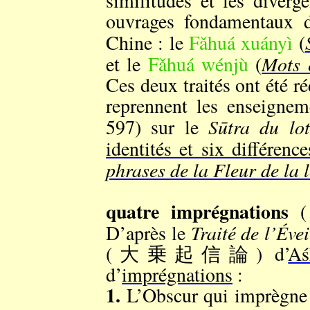
similitudes et les diverg
ouvrages fondamentaux d
Chine : le
Fǎhuá xuányì
(
Mots 
et le
Fǎhuá wénjù
(
Ces deux traités ont été r
reprennent les enseigne
Sūtra du lo
597) sur le
identités et six différen
phrases de la Fleur de la l
quatre imprégnations
Traité de l’Éve
D’après le
(大乗起信論) d’
Aś
d’
imprégnations
:
1.
L’Obscur qui imprègne