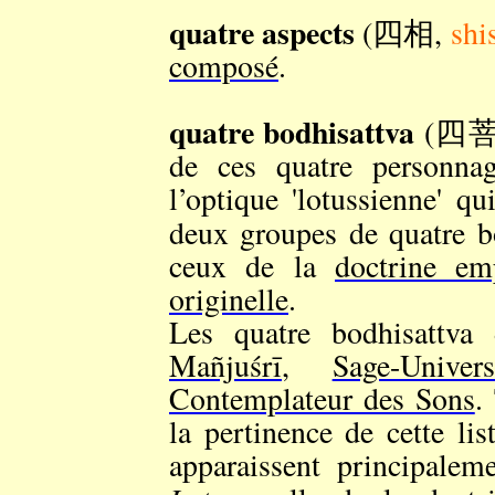
quatre aspects
(四相,
shi
composé
.
quatre bodhisattva
(四
de ces quatre personnag
l’optique 'lotussienne' qu
deux groupes de quatre b
ceux de la
doctrine em
originelle
.
Les quatre bodhisattva
Mañjuśrī
,
Sage-Univers
Contemplateur des Sons
.
la pertinence de cette li
apparaissent principale