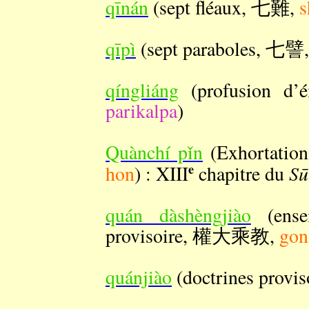
qīnán
(sept fléaux, 七難,
s
qīpì
(sept paraboles, 七譬
qíngliáng
(profusion d
parikalpa
)
Quànchí pǐn
(Exhortatio
e
Sū
hon
) : XIII
chapitre du
quán dàshèngjiào
(ense
provisoire, 權大乘教,
gon
quánjiào
(doctrines provi