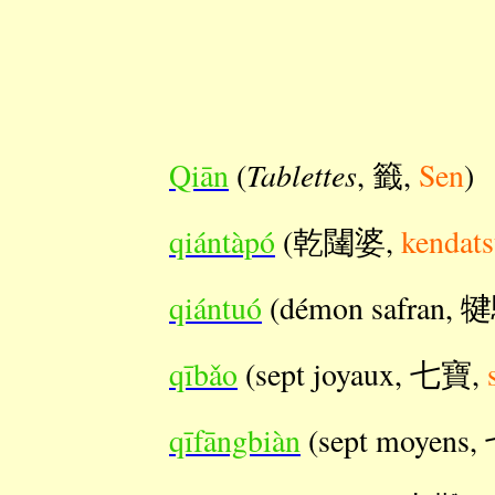
Tablettes
Qiān
(
, 籤,
Sen
)
qiántàpó
(乾闥婆,
kendat
qiántuó
(démon safran, 
qībǎo
(sept joyaux, 七寶,
qīfāngbiàn
(sept moyen