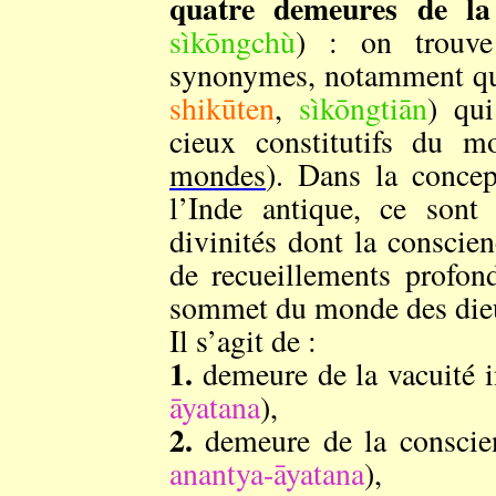
quatre demeures de l
sìkōngchù
) : on trouve
synonymes, notamment qu
shikūten
,
sìkōngtiān
) qui
cieux constitutifs du 
mondes
). Dans la conce
l’Inde antique, ce sont 
divinités dont la conscie
de recueillements profond
sommet du monde des die
Il s’agit de :
1.
demeure de la vacuit
āyatana
),
2.
demeure de la cons
anantya-āyatana
),