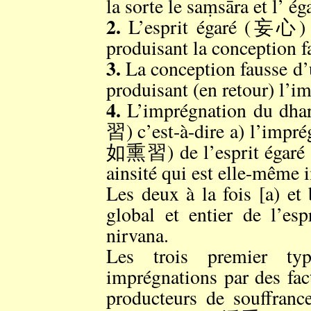
la sorte le saṃsāra et l’ 
2.
L’esprit égaré (妄心) q
produisant la conception f
3.
La conception fausse
produisant (en retour) l’im
4.
L’imprégnation du dh
習) c’est-à-dire a) l’impré
如熏習) de l’esprit égaré e
ainsité qui est elle-même 
Les deux à la fois [a) et
global et entier de l’es
nirvana.
Les trois premier typ
imprégnations par des 
producteurs de souffranc