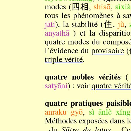
modes (四相,
shisō
,
sìxi
tous les phénomènes à sa
jāti
), la stabilité (住,
jù
,
anyathā
) et la dispari
quatre modes du composé 
l’évidence du
provisoire
(
triple vérité
.
quatre nobles vérités
(
satyāni
) : voir
quatre vérit
quatre pratiques paisib
anraku gyō
,
sì ānlè xíng
Méthodes exposées dans le
Sūtra du lotus
du
. Ces