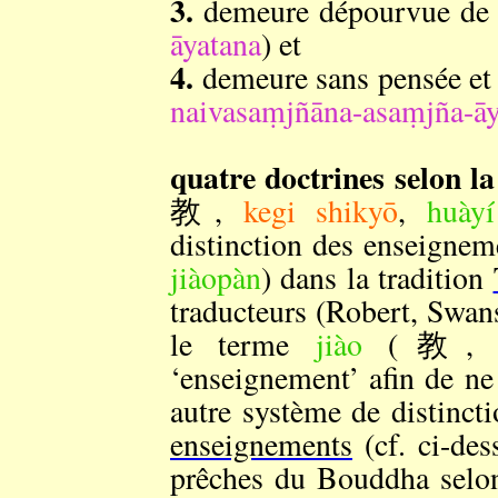
3.
demeure dépourvue d
āyatana
) et
4.
demeure sans pensée
naivasaṃjñāna-asaṃjña-āy
quatre doctrines selon l
教,
kegi shikyō
,
huàyí
distinction des enseign
jiàopàn
) dans la tradition
traducteurs (Robert, Swan
le terme
jiào
(教
‘enseignement’ afin de ne
autre système de distinct
enseignements
(cf. ci-des
prêches du Bouddha selon 