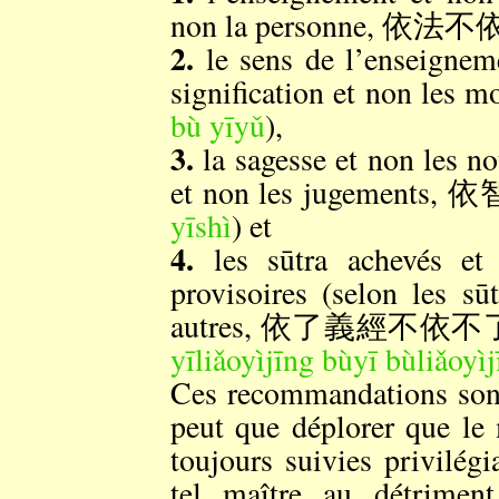
non la personne, 依法
2.
le sens de l’enseigneme
signification et non 
bù yīyǔ
),
3.
la sagesse et non les n
et non les jugements
yīshì
) et
4.
les sūtra achevés et
provisoires (selon les sū
autres, 依了義經不依
yīliǎoyìjīng bùyī bùliǎoyì
Ces recommandations sont
peut que déplorer que le
toujours suivies privilégi
tel maître au détrimen