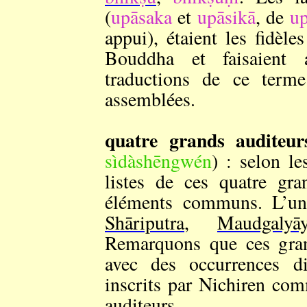
(
upāsaka
et
upāsikā
, de
u
appui), étaient les fidèl
Bouddha et faisaient 
traductions de ce terme
assemblées.
quatre grands auditeur
sìdàshēngwén
) : selon le
listes de ces quatre gra
éléments communs. L’un
Shāriputra
,
Maudgalyā
Remarquons que ces grand
avec des occurrences di
inscrits par Nichiren co
auditeurs.