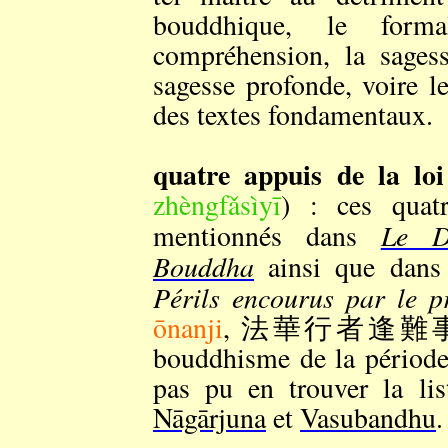
bouddhique, le form
compréhension, la sage
sagesse profonde, voire l
des textes fondamentaux.
quatre appuis de la loi
zhèngfǎsìyī
) : ces quat
Le D
mentionnés dans
Bouddha
ainsi que dans 
Périls encourus par le p
ōnanji
, 法華行者逢難事). Il 
bouddhisme de la période d
pas pu en trouver la lis
Nāgārjuna
et
Vasubandhu
.