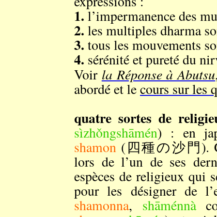
expressions :
1.
l’impermanence des mu
2.
les multiples dharma so
3.
tous les mouvements son
4.
sérénité et pureté du nir
la Réponse à Abutsu
Voir
abordé et le
cours sur les 
quatre sortes de religie
sìzhǒngshāmén
) : en ja
shamon
(四種の沙門). Conce
lors de l’un de ses dern
espèces de religieux qui s
pour les désigner de l
shamonna
,
shāménnà
co