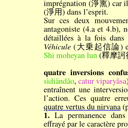
imprégnation (淨熏) car il 
(淨用) dans l’esprit.
Sur ces deux mouvement
antagoniste (4.a et 4.b), 
détaillées à la fois dan
Véhicule
(大乗起信論) et dan
Shi moheyan lun
(釋摩訶衍
quatre inversions confus
sìdiāndǎo
,
catur viparyāsa
entraînent une intervers
l’action. Ces quatre err
quatre vertus du nirvana
(p
1.
La permanence dans l
effrayé par le caractère pro