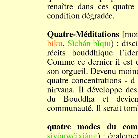
renaître dans ces quatr
condition dégradée.
Quatre-Méditations
[mo
biku
,
Sìchán bǐqiū
) : dis
récits bouddhique l’ide
Comme ce dernier il est 
son orgueil. Devenu moine
quatre concentrations - d
nirvana. Il développe de
du Bouddha et devie
communauté. Il serait tomb
quatre modes du com
sìyǒuwéixiàng
) : égaleme