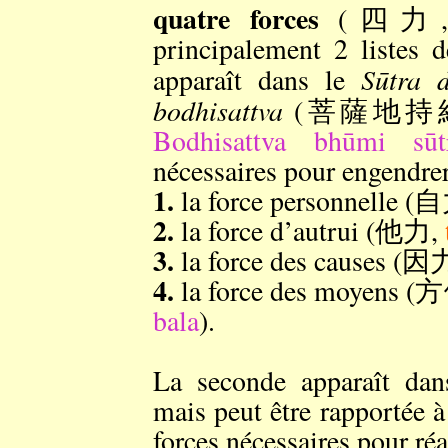
quatre forces
(四力
principalement 2 listes 
Sūtra 
apparaît dans le
bodhisattva
(菩薩地持
Bodhisattva bhūmi sūt
nécessaires pour engendrer 
1.
la force personnelle (
2.
la force d’autrui (他力,
3.
la force des causes (因
4.
la force des moyens 
bala
).
La seconde apparaît dan
mais peut être rapportée à 
forces nécessaires pour réal