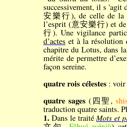
successivement, il s 'agit
安樂行), de celle de la
l’esprit (意安樂行) et de
行). Une vigilance partic
d’actes
et à la résolution 
chapitre du Lotus, dans l
mérite de permettre d’exe
façon sereine.
quatre rois célestes
: voi
quatre sages
(四聖,
shi
traduction quatre saints. Pl
1.
Mots et p
Dans le traité
文句,
Fǎhuá wénjù
) ce