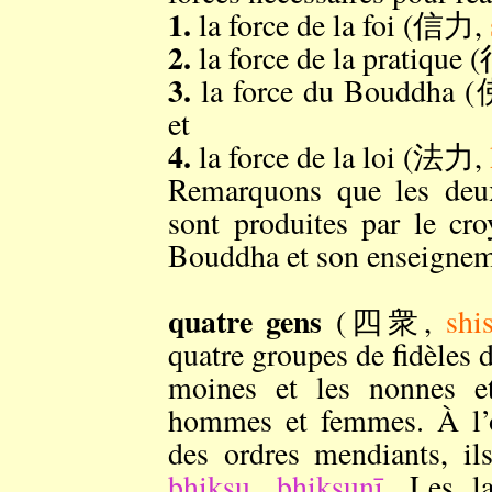
1.
la force de la foi (信力,
2.
la force de la pratique
3.
la force du Bouddha
et
4.
la force de la loi (法力,
Remarquons que les deux 
sont produites par le cro
Bouddha et son enseignem
quatre gens
(四衆,
shi
quatre groupes de fidèles 
moines et les nonnes et
hommes et femmes. À l’o
des ordres mendiants, il
bhikṣu
,
bhikṣuṇī
. Les l