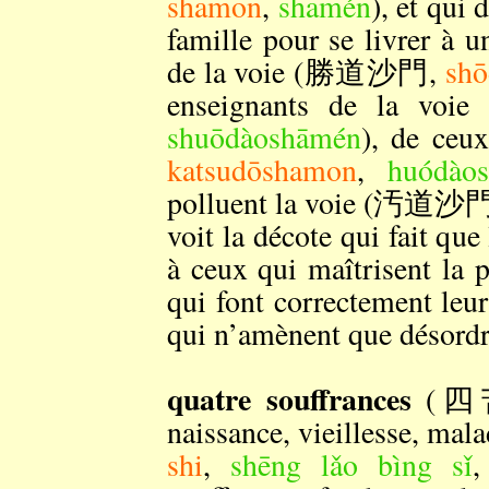
shamon
,
shāmén
), et qui 
famille pour se livrer à u
de la voie (勝道沙門,
sh
enseignants de la
shuōdàoshāmén
), de ce
katsudōshamon
,
huódào
polluent la voie (汚道沙
voit la décote qui fait que
à ceux qui maîtrisent la p
qui font correctement leur
qui n’amènent que désordr
quatre souffrances
(四
naissance, vieillesse, 
shi
,
shēng lǎo bìng sǐ