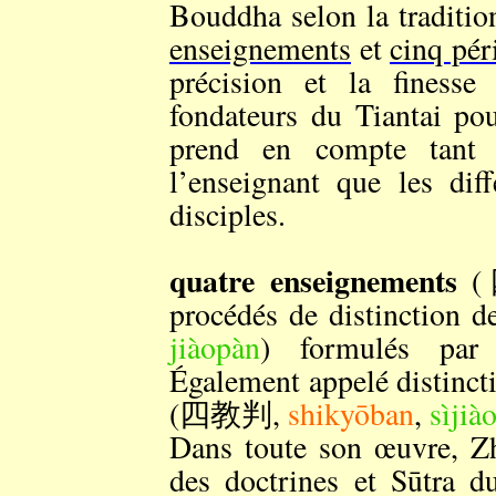
Bouddha selon la traditio
enseignements
et
cinq pér
précision et la finesse
fondateurs du Tiantai po
prend en compte tant 
l’enseignant que les dif
disciples.
quatre enseignements
(
procédés de distinction
jiàopàn
) formulés pa
Également appelé distinct
(四教判,
shikyōban
,
sìjià
Dans toute son œuvre, Zh
des doctrines et Sūtra d