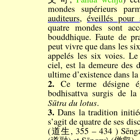
mondes supérieurs par
auditeurs
,
éveillés pour 
quatre mondes sont acce
bouddhique. Faute de pra
peut vivre que dans les 
appelés les six voies. L
ciel, est la demeure des d
ultime d’existence dans la 
2.
Ce terme désigne é
bodhisattva surgis de l
Sūtra du lotus
.
3.
Dans la tradition initi
s’agit de quatre de ses dis
(道生, 355 – 434 ) Sēng