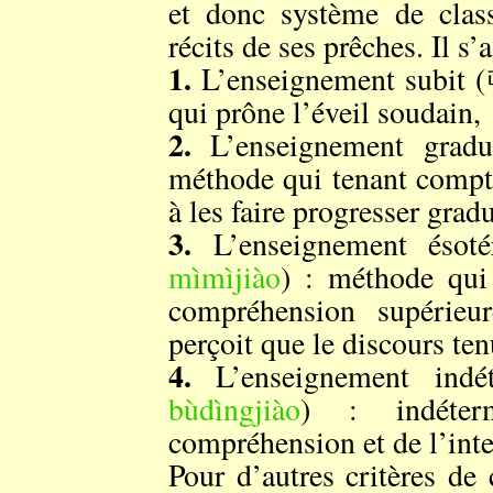
et donc système de class
récits de ses prêches. Il s’a
1.
L’enseignement subi
qui prône l’éveil soudain,
2.
L’enseignement gr
méthode qui tenant compte
à les faire progresser grad
3.
L’enseignement é
mìmìjiào
) : méthode qui
compréhension supérieur
perçoit que le discours ten
4.
L’enseignement 
bùdìngjiào
) : indéter
compréhension et de l’inte
Pour d’autres critères d