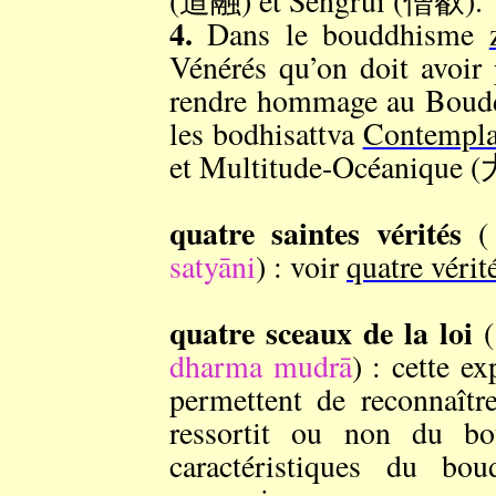
(道融) et Sēngruì (僧叡).
4.
Dans le bouddhisme
Vénérés qu’on doit avoir
rendre hommage au Boudd
les bodhisattva
Contempla
et Multitude-Océaniqu
quatre saintes vérités
satyāni
) : voir
quatre vérit
quatre sceaux de la loi
dharma mudrā
) : cette e
permettent de reconnaîtr
ressortit ou non du bo
caractéristiques du bo