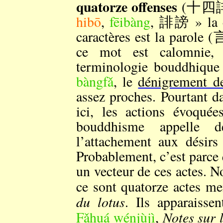
quatorze offenses
(十四
hibō
,
fēibàng
, 誹謗 » la c
caractères est la parole 
ce mot est calomnie, d
terminologie bouddhiqu
bàngfǎ
, le
dénigrement de
assez proches. Pourtant 
ici, les actions évoqué
bouddhisme appelle
l’attachement aux désir
Probablement, c’est parce q
un vecteur de ces actes. N
ce sont quatorze actes m
du lotus
. Ils apparaiss
Notes sur 
Fǎhuá wénjùjì
,