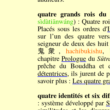
quatre grands rois du 
sìdàtiānwáng
) : Quatre ro
Placés sous les ordres d'
sur l’un des quatre ver
seigneur de deux des huit
鬼衆,
hachibukishu
,
Sūtr
chapitre
Prologue
du
prêche du Bouddha et d
détentrices
, ils jurent de 
savoir plus :
Les quatre gra
quatre identités et six di
: système développé par
S