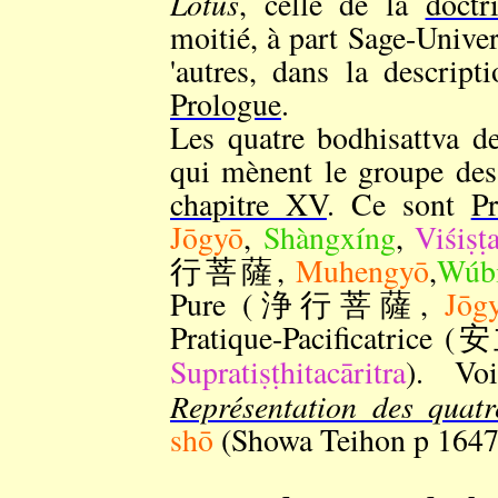
Lotus
, celle de la
doctr
moitié, à part Sage-Univers
'autres, dans la descrip
Prologue
.
Les quatre bodhisattva de
qui mènent le groupe des 
chapitre XV
. Ce sont
Pr
Jōgyō
,
Shàngxíng
,
Viśiṣṭa
行菩薩,
Muhengyō
,
Wúb
Pure (浄行菩薩,
Jōg
Pratique-Pacificatri
Supratiṣṭhitacāritra
). Vo
Représentation des quatr
shō
(Showa Teihon p 1647