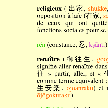
religieux
( 出家,
shukke
opposition à laïc (在家,
z
de ceux qui ont quitté
fonctions sociales pour se 
rěn
(constance, 忍,
kṣānti
)
renaître
(御往生,
goō
signifie aller renaître da
往 » partir, aller, et « 
comme terme équivalent : r
生安楽,
ōjōanraku
) et
ōjōgokuraku
).