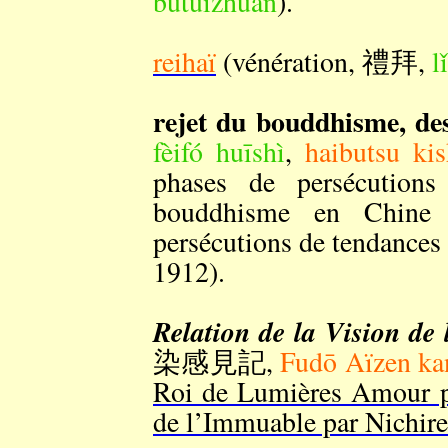
bùtuìzhuǎn
).
reihaï
(vénération, 禮拜,
l
rejet du bouddhisme, de
fèifó huīshì
,
haibutsu ki
phases de persécutions
bouddhisme en Chine 
persécutions de tendances 
1912).
Relation de la Vision d
染感見記,
Fudō Aïzen ka
Roi de Lumières Amour p
de l’Immuable par Nichir