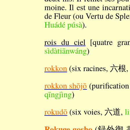
moine. Il est une incarna
de Fleur (ou Vertu de 
Huádé púsà
).
rois du ciel
[quatre 
sìdàtiānwáng
)
rokkon
(six racines, 六根
rokkon shōjō
(purificati
qīngjìng
)
rokudō
(six voies, 六道,
l
Rokuge gosho
(録外御 書) : 