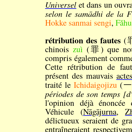
Universel
et dans un ouvra
selon le samādhi de la F
Hokke sanmai sengi
,
Fǎhu
rétribution des fautes
(
chinois
zuì
(罪) que nous 
compris également comme c
Cette rétribution de fau
présent des mauvais
acte
traité le
Ichidaigojizu
(
périodes de son temps [d
l'opinion déjà énoncée 
Véhicule (
Nāgājurna
,
Z
délictueux seraient de gr
entraîneraient respectiv