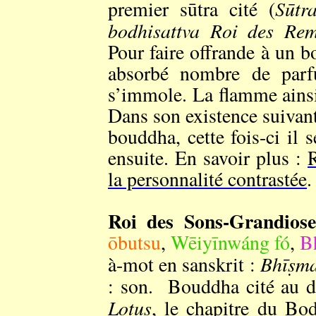
Sūtr
premier sūtra cité (
bodhisattva Roi des Re
Pour faire offrande à un b
absorbé nombre de parfu
s’immole. La flamme ainsi
Dans son existence suiva
bouddha, cette fois-ci il 
ensuite. En savoir plus :
la personnalité contrastée
.
Roi des Sons-Grandiose
ōbutsu
,
Wēiyīnwáng fó
,
B
Bhīṣm
à-mot en sanskrit :
: son. Bouddha cité au 
Lotus
, le
chapitre du Bod