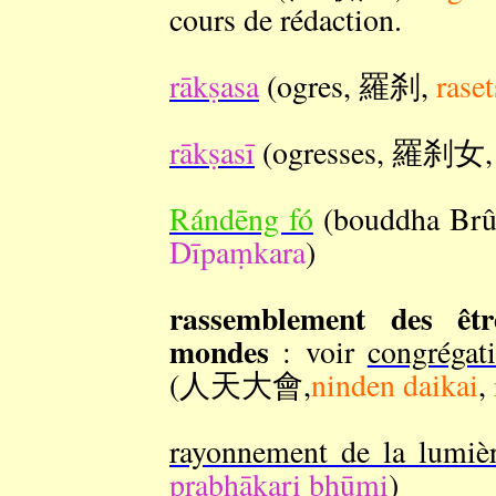
cours de rédaction.
rākṣasa
(ogres, 羅刹,
rase
rākṣasī
(ogresses, 羅刹女
Rándēng fó
(bouddha B
Dīpaṃkara
)
rassemblement des êtr
mondes
: voir
congrégat
(人天大會,
ninden daikai
,
rayonnement de la lumiè
prabhākari bhūmi
)