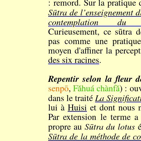
: remord. Sur la pratique 
Sūtra de l’enseignement 
contemplation du bo
Curieusement, ce sūtra d
pas comme une pratique
moyen d'affiner la percept
des six racines
.
Repentir selon la fleur d
senpō
,
Fǎhuá chànfǎ
) : o
La Significat
dans le traité
lui à
Huisi
et dont nous n
Par extension le terme a
Sūtra du lotus
propre au
é
Sūtra de la méthode de c