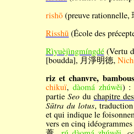
rishō
(preuve rationnelle
Risshū
(École des précep
Rìyuèjìngmíngdé
(Vertu d
[boudda], 月淨明徳,
Nich
riz et chanvre, bambous
chikuï
,
dàomá zhúwěi
) :
Seo
partie
du
chapitre de
Sūtra du lotus
, traductio
et qui indique le foisonne
vers en cinq idéogrammes 
c
葦,
rú dàomá zhúwěi
,