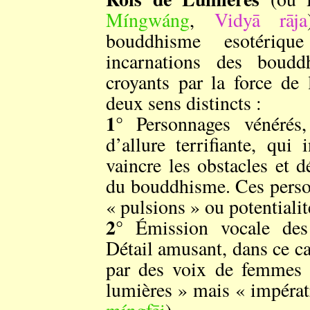
Míngwáng
,
Vidyā rāja
bouddhisme esotériqu
incarnations des boud
croyants par la force de 
deux sens distincts :
1°
Personnages vénérés,
d’allure terrifiante, qui
vaincre les obstacles et 
du bouddhisme. Ces perso
« pulsions » ou potentialit
2°
Émission vocale de
Détail amusant, dans ce ca
par des voix de femmes o
lumières » mais « impéra