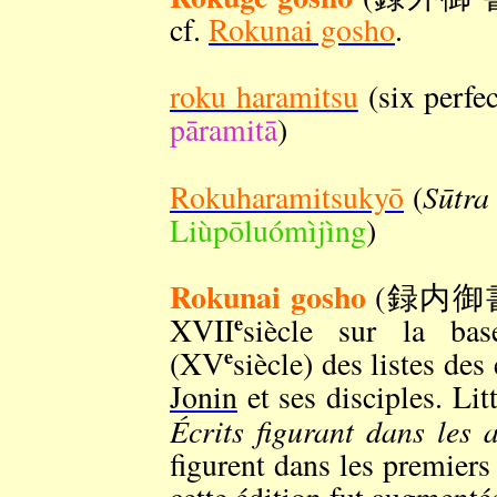
cf.
Rokunai gosho
.
roku haramitsu
(six per
pāramitā
)
Sūtra 
Rokuharamitsukyō
(
Liùpōluómìjìng
)
Rokunai gosho
(録内御書) : 
e
XVII
siècle sur la ba
e
(XV
siècle) des listes des
Jonin
et ses disciples. Li
Écrits figurant dans les a
figurent dans les premiers