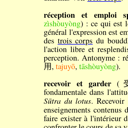
réception et emploi s
zìshòuyòng
) : ce qui est 
général l'expression est e
des
trois corps
du bouddha
l'action libre et resplendi
perception. Antonyme : r
用,
tajuyō
,
tāshòuyòng
).
recevoir et garder
(
fondamentale dans l'attitu
Sūtra du lotus
. Recevoir 
enseignements contenus 
faire exister à l'intérieur
confronter le cours de sa v