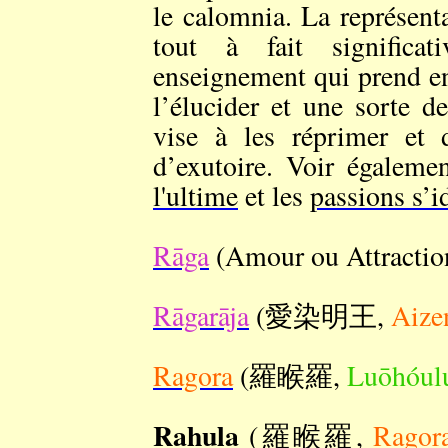
le calomnia. La représent
tout à fait significa
enseignement qui prend en
l’élucider et une sorte d
vise à les réprimer et 
d’exutoire. Voir égalemen
l'ultime
et les
passions s’id
Rāga
(Amour ou Attract
Rāgarāja
(愛染明王,
Aize
Ragora
(羅睺羅,
Luōhóul
Rahula
(羅睺羅,
Ragor