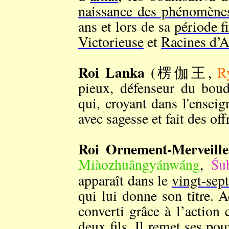
naissance des phénomène
ans et lors de sa
période f
Victorieuse
et
Racines d’A
Roi Lanka
(楞伽王,
R
pieux, défenseur du boud
qui, croyant dans l'ense
avec sagesse et fait des o
Roi Ornement-Merveill
Miàozhuāngyánwáng
,
Śu
apparaît dans le
vingt-sep
qui lui donne son titre. 
converti grâce à l’action
deux fils. Il remet ses pou