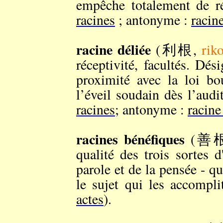
empêche totalement de ré
racines
; antonyme :
racin
racine déliée
(利根,
rik
réceptivité, facultés. Dés
proximité avec la loi bo
l’éveil soudain dès l’aud
racines
; antonyme :
racine
racines bénéfiques
(善
qualité des trois sortes d
parole et de la pensée - q
le sujet qui les accompli
actes
).