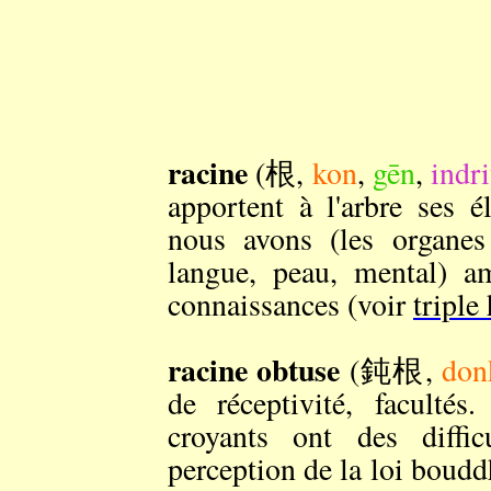
racine
(根,
kon
,
gēn
,
indr
apportent à l'arbre ses é
nous avons (les organes 
langue, peau, mental) am
connaissances (voir
triple
racine obtuse
(鈍根,
don
de réceptivité, faculté
croyants ont des diffi
perception de la loi boud