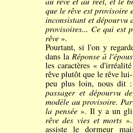
au rêve et au réel, et le b
que le rêve est provisoire e
inconsistant et dépourvu d
provisoires... Ce qui est
rêve
».
Pourtant, si l'on y regar
Réponse à l'épous
dans la
les caractères « d'irréali
rêve plutôt que le rêve lu
peu plus loin, nous dit 
passager et dépourvu de
modèle au provisoire. Par l
la pensée
». Il y a un gli
rêve des vies et morts
». 
assiste le dormeur ma