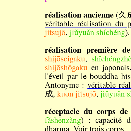
réalisation ancienne
(久
véritable réalisation du 
jitsujō
,
jiǔyuǎn shíchéng
).
réalisation première de 
shijōseigaku
,
shǐchéngzh
shijōshōgaku
en japonais.
l'éveil par le bouddha hi
Antonyme :
véritable réa
成,
kuon jitsujō
,
jiǔyuǎn 
réceptacle du corps d
fǎshēnzàng
) : capacité 
dharma. Voir
trois corps
.