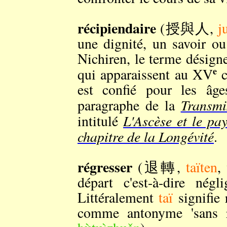
récipiendaire
(授與人,
j
une dignité, un savoir o
Nichiren, le terme désigne
e
qui apparaissent au XV
c
est confié pour les âge
Transmi
paragraphe de la
L'Ascèse et le pa
intitulé
chapitre de la Longévité
.
régresser
(退轉,
taïten
,
départ c'est-à-dire négl
Littéralement
taï
signifie 
comme antonyme 'san