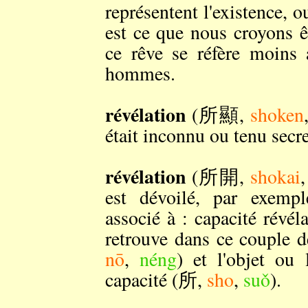
représentent l'existence, o
est ce que nous croyons ê
ce rêve se réfère moins 
hommes.
révélation
(所顯,
shoken
était inconnu ou tenu secre
révélation
(所開,
shokai
est dévoilé, par exempl
associé à : capacité rév
retrouve dans ce couple d
nō
,
néng
) et l'objet ou 
capacité (所,
sho
,
suǒ
).