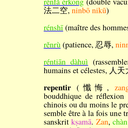
rénfǎ èrkōng
(double vacu
法二空,
ninbō nikū
)
rénshī
(maître des homm
rěnrù
(patience, 忍辱,
nin
réntiān dàhuì
(rassemble
humains et célestes, 
repentir
(懺悔,
zan
bouddhique de réflexion 
chinois ou du moins le p
semble être à la fois une t
sanskrit
kṣamā
.
Zan
,
chàn