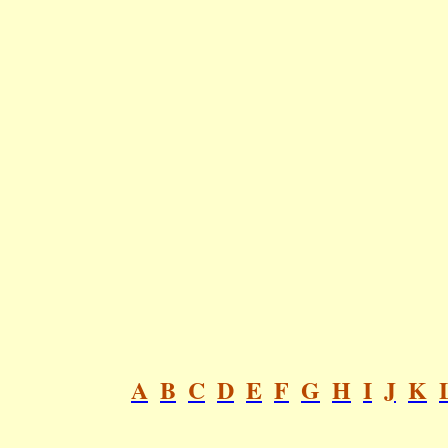
A
B
C
D
E
F
G
H
I
J
K