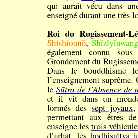
qui aurait vécu dans une
enseigné durant une très l
Roi du Rugissement-Lé
Shishionnō
,
Shīzǐyīnwan
également connu sous
Grondement du Rugis
Dans le bouddhisme le
l’enseignement suprême. 
Sūtra de l’Absence de
le
et il vit dans un monde
formés des
sept joyaux
,
permettant aux êtres d
enseigne les
trois véhicule
d’
arhat
, les bodhisattva 