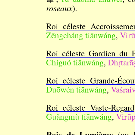
roseaux
).
Roi céleste Accroisseme
Zēngcháng tiānwáng
,
Virū
Roi céleste Gardien du 
Chíguó tiānwáng
,
Dhṛtarāṣ
Roi céleste Grande-Écou
Duōwén tiānwáng
,
Vaśraiv
Roi céleste Vaste-Regard
Guǎngmù tiānwáng
,
Virūp
Rois de Lumières
(ou 