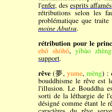
l'
enfer
, des
esprits affamés
rétributions selon les f
problématique que traite
moine Abutsu
.
rétribution pour le prin
ehō shōhō
,
yībào zhèng
support
.
rêve
(夢,
yume
,
mèng
) :
bouddhisme le rêve est le
l'illusion. Le Bouddha est
sorti de la léthargie de l
désigné comme étant le rê
caractères du rêve serve