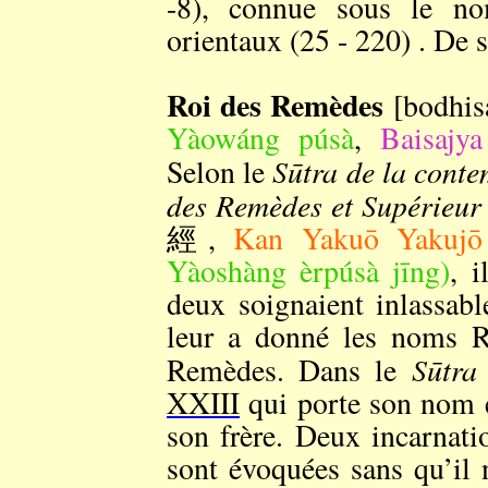
-8), connue sous le n
orientaux (25 - 220) . D
Roi des Remèdes
[bodhi
Yàowáng púsà
,
Baisajy
Sūtra de la conte
Selon le
des Remèdes et Supérieur
經,
Kan Yakuō Yakujō 
Yàoshàng èrpúsà jīng)
, i
deux soignaient inlassabl
leur a donné les noms R
Sūtra
Remèdes. Dans le
XXIII
qui porte son nom e
son frère. Deux incarnati
sont évoquées sans qu’il 