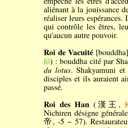
empêche les êtres d'accé
aliénant à la jouissance d
réaliser leurs espérances. 
qui contrôle les êtres, le
qu'aucun autre pouvoir.
Roi de Vacuité
[bouddh
fó
) : bouddha cité par S
du lotus
. Shakyamuni e
disciples et ils auraient ai
passé.
Roi des Han
(漢王,
Nichiren désigne générale
帝, -5 ~ 57). Restaurateu