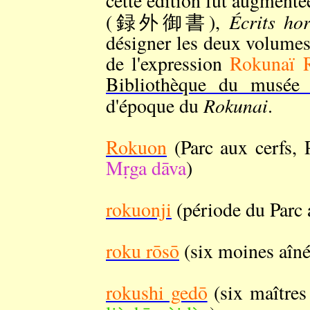
cette édition fut augmenté
Écrits hor
(録外御書),
désigner les deux volumes
de l'expression
Rokunaï 
Bibliothèque du musée
Rokunai
d'époque du
.
Rokuon
(Parc aux cerfs,
Mṛga dāva
)
rokuonji
(période du Par
roku rōsō
(six moines aî
rokushi gedō
(six maître