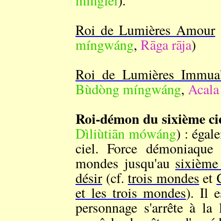
míngfēi
).
Roi de Lumières Amour
míngwáng
,
Rāga rāja
)
Roi de Lumières Immua
Bùdòng míngwáng
,
Acala 
Roi-démon du sixième ci
Dìliùtiān mówáng
) : éga
ciel. Force démoniaque 
mondes jusqu'au
sixième 
désir
(cf.
trois mondes
et
et les trois mondes
). Il 
personnage s'arrête à la