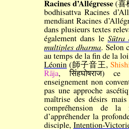
Racines d’Allégresse
(喜
bodhisattva Racines d
mendiant Racines d’Allé
dans plusieurs textes rele
Sūtra
également dans le
multiples dharma
. Selon 
au temps de la fin de la l
Léonin
(師子音王,
Shish
Rāja
, सिंहघोषराज) ce
enseignement non convent
pas une approche ascéti
maîtrise des désirs mais
compréhension de la n
d’appréhender la profond
disciple,
Intention-Victori