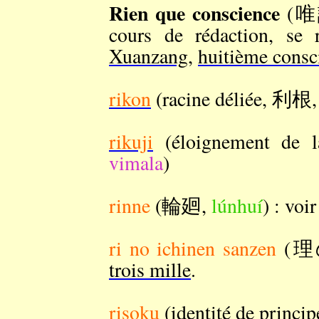
Rien que conscience
(唯
cours de rédaction, se
Xuanzang
,
huitième consc
rikon
(racine déliée, 利根
rikuji
(éloignement de
vimala
)
rinne
(輪廻,
lúnhuí
) : voi
ri no ichinen sanzen
(理
trois mille
.
risoku
(identité de princ