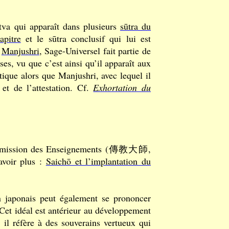
ttva qui apparaît dans plusieurs
sūtra du
apitre
et le sūtra conclusif qui lui est
c
Manjushri
, Sage-Universel fait partie de
es, vu que c’est ainsi qu’il apparaît aux
ratique alors que Manjushri, avec lequel il
et de l’attestation. Cf.
Exhortation du
ransmission des Enseignements (傳教大師,
avoir plus :
Saichō et l’implantation du
n japonais peut également se prononcer
 Cet idéal est antérieur au développement
il réfère à des souverains vertueux qui