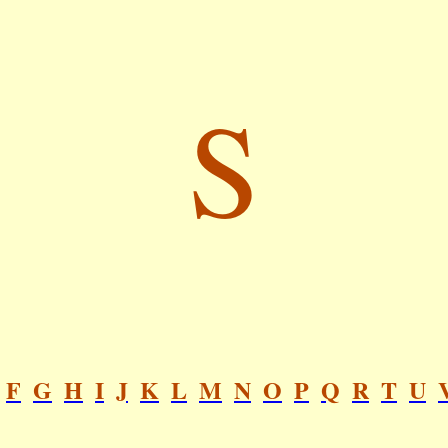
S
F
G
H
I
J
K
L
M
N
O
P
Q
R
T
U