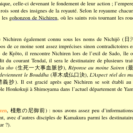
dhique, celle-ci devenant le fondement de leur action ; l’empe
rois sont des insignes de la royauté. Selon le royaume chacun
r les
gohonzon de Nichiren
, où les saints rois tournant les rou
Nichiren également connu sous les noms de Nichijō (日浄
s de ce moine sont assez imprécises sinon contradictoires en
e de Kyōto, il rencontre Nichiren lors de l’exil de Sado, île
t du courant Tendaï, il sera le destinataire de plusieurs tra
ku sho
(生死一大事血脈抄),
Réponse au moine Sairen
(
x deviennent le Bouddha
(草木成仏口決),
L’Aspect réel des m
). Il est gracié après que Nichiren se soit établi a
emple Honkokuji à Shimoyama dans l’actuel département de Yam
zen
, 棧敷の尼御前) : nous avons assez peu d’informations sur
ent, avec d’autres disciples de Kamakura parmi les destinatair
r ?).