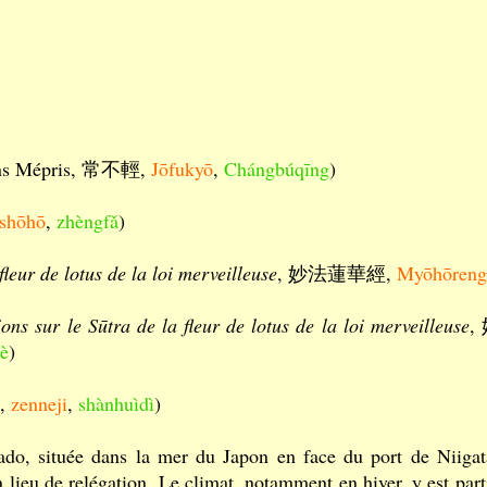
Sans Mépris, 常不輕,
Jōfukyō
,
Chángbúqīng
)
shōhō
,
zhèngfǎ
)
fleur de lotus de la loi merveilleuse
, 妙法蓮華經,
Myōhōreng
ions sur le Sūtra de la fleur de lotus de la loi merveilleuse
,
hè
)
地,
zenneji
,
shànhuìdì
)
située dans la mer du Japon en face du port de Niigata,
un lieu de relégation. Le climat, notamment en hiver, y est pa