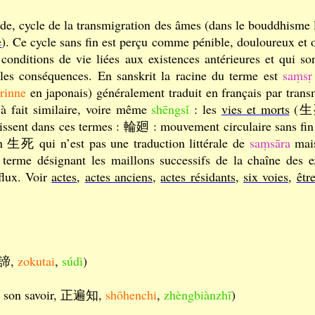
nde, cycle de la transmigration des âmes (dans le bouddhisme 
e
). Ce cycle sans fin est perçu comme pénible, douloureux et o
 conditions de vie liées aux existences antérieures et qui s
 les conséquences. En sanskrit la racine du terme est
saṃsṛ
rinne
en japonais) généralement traduit en français par tran
 à fait similaire, voire même
shēngsǐ
: les
vies et morts
(生
araissent dans ces termes : 輪廻 : mouvement circulaire sans 
in 生死 qui n’est pas une traduction littérale de
saṃsāra
mais
 terme désignant les maillons successifs de la chaîne des e
 flux. Voir
actes
,
actes anciens
,
actes résidants
,
six voies
,
êtr
 俗諦,
zokutai
,
súdì
)
 en son savoir, 正遍知,
shōhenchi
,
zhèngbiànzhī
)