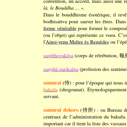
convention, un accord, mais aussi une r
là, le Bouddha ...
».
Dans le bouddhisme ésotérique, il revê
bodhisattva pour sauver les êtres. Dans
forme vénérable
pour former le compo
(ou l’objet) qui représente ce voeu. C’e
l'
Ainsi-venu Maître ès Remèdes
ou l’épé
saṃbhogakāya
(corps de rétribution, 
saṃjñā parikalpa
(profusion des senti
samuraï
(侍) : pour l’époque qui nous in
bakufu
(shogounat). Étymologiquement
servant.
samuraï dokoro
(侍所) : ou Bureau des 
centraux de l’administration du bakufu
important car il tient la liste des vassau