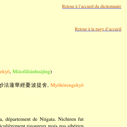
Retour à l’accueil du dictionnaire
Retour à la page d’accueil
ekyō
,
Miàofǎliánhuájīng
)
 妙法蓮華經憂波提舍,
Myōhōrengekyō
 département de Niigata. Nichiren fut
rticulièrement rigoureux mais pas sibérien