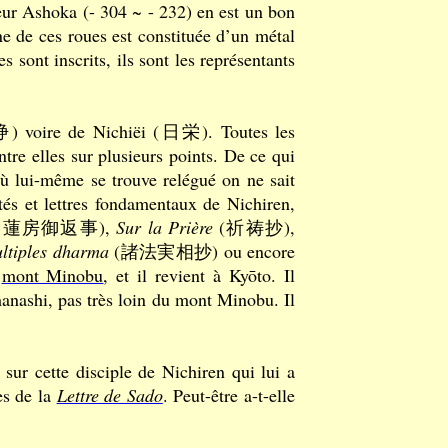
reur Ashoka (- 304 ~ - 232) en est un bon
e de ces roues est constituée d’un métal
es sont inscrits, ils sont les représentants
) voire de Nichiëi (日栄). Toutes les
tre elles sur plusieurs points. De ce qui
 où lui-même se trouve relégué on ne sait
ités et lettres fondamentaux de Nichiren,
最蓮房御返事),
Sur la Prière
(祈祷抄),
ultiples dharma
(諸法実相抄) ou encore
u
mont Minobu
, et il revient à Kyōto. Il
anashi, pas très loin du mont Minobu. Il
 cette disciple de Nichiren qui lui a
es de la
Lettre de Sado
. Peut-être a-t-elle