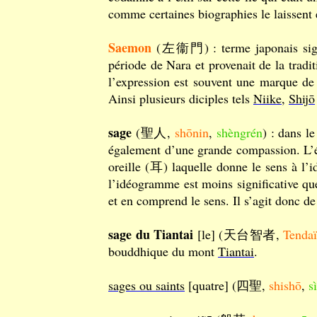
comme certaines biographies le laissent
Saemon
(左衞門) : terme japonais signifi
période de Nara et provenait de la tradi
l’expression est souvent une marque de
Ainsi plusieurs diciples tels
Niike
,
Shijō
sage
(聖人,
shōnin
,
shèngrén
) : dans l
également d’une grande compassion. L’
oreille (耳) laquelle donne le sens à l’
l’idéogramme est moins significative que 
et en comprend le sens. Il s’agit donc de 
sage du Tiantai
[le] (天台智者,
Tendaï
bouddhique du mont
Tiantai
.
sages ou saints
[quatre] (四聖,
shishō
,
s