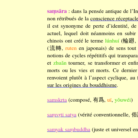
saṃsāra
: dans la pensée antique de l’I
non rétribués de la
conscience réceptacl
il est synonyme de perte d’identité, de
actuel, lequel doit néanmoins en subir
chinois ont créé le terme
lúnhuí
(輪廻,
(流轉,
ruten
en japonais) de sens tout
notions de cycles répétitifs qui transp
et
zhuǎn
tourner, se transformer et enf
morts ou les vies et morts. Ce dernier
renvoient plutôt à l’aspect cyclique, au
sur les origines du bouddhisme
.
samskrta
(composé, 有爲,
uï
,
yǒuwéi
)
saṃvṛti satya
(vérité conventionnelle,
samyak saṃbuddha
(juste et universel