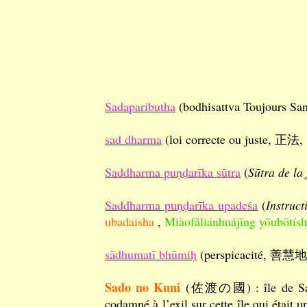
Sadapaributha
(bodhisattva Toujours 
sad dharma
(loi correcte ou juste, 正法,
Saddharma puṇḍarīka sūtra
(
Sūtra de la 
Saddharma puṇḍarīka upadeśa
(
Instruct
ubadaisha
,
Miàofǎliánhuájīng yōubōtís
sādhumatī bhūmiḥ
(perspicacité, 善慧
Sado no Kuni
(佐渡の國) : île de Sado, 
codamné à l’exil sur cette île qui était 