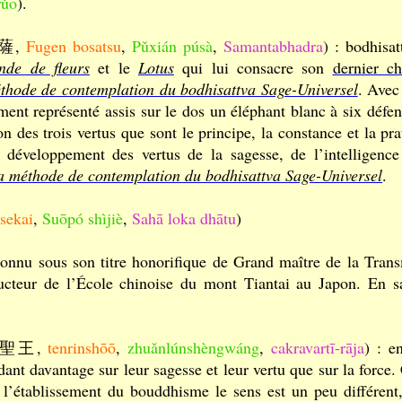
rǔo
).
菩薩,
Fugen bosatsu
,
Pǔxián púsà
,
Samantabhadra
) : bodhisa
nde de fleurs
et le
Lotus
qui lui consacre son
dernier ch
éthode de contemplation du bodhisattva Sage-Universel
. Ave
ment représenté assis sur le dos un éléphant blanc à six défens
ion des trois vertus que sont le principe, la constance et la p
 développement des vertus de la sagesse, de l’intelligence 
la méthode de contemplation du bodhisattva Sage-Universel
.
sekai
,
Suōpó shìjiè
,
Sahā loka dhātu
)
nnu sous son titre honorifique de Grand maître de la T
ucteur de l’École chinoise du mont Tiantai au Japon. En s
聖王,
tenrinshōō
,
zhuǎnlúnshèngwáng
,
cakravartī-rāja
) : e
dant davantage sur leur sagesse et leur vertu que sur la force.
l’établissement du bouddhisme le sens est un peu différent, 