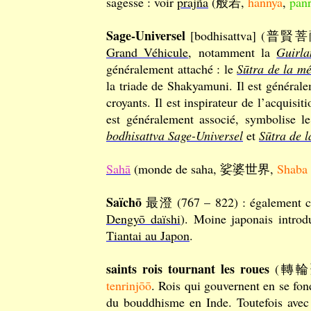
sagesse : voir
prajñā
(般若,
hannya
,
pān
Sage-Universel
[bodhisattva] (普賢
Grand Véhicule
, notamment la
Guirla
généralement attaché : le
Sūtra de la m
la triade de Shakyamuni. Il est générale
croyants. Il est inspirateur de l’acquisit
est généralement associé, symbolise le
bodhisattva Sage-Universel
et
Sūtra de 
Sahā
(monde de saha, 娑婆世界,
Shaba 
Saïchō
最澄 (767 – 822) : également co
Dengyō daïshi
). Moine japonais introd
Tiantai au Japon
.
saints rois tournant les roues
(轉輪
tenrinjōō
. Rois qui gouvernent en se fon
du bouddhisme en Inde. Toutefois avec 