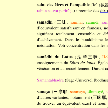
salut des êtres et l’empathie
[le] 
rahita sattva parirāṇa
) : premier des
dix 
samādhi
(三昧,
sanmai
,
sānmèi
,
sam
d’équivalent satisfaisant en français
signifiant totalement, ensemble et
ād
d’achèvement. Dans le bouddhisme le te
méditation. Voir
concentration
dans les s
samādhi du Lotus
(法華三昧,
Ho
enseignements du
Sūtra du lotus
. Égale
vénération et au recueillement. Durant 
Samantabhadra
(Sage-Universel [bodh
samaya
(三摩耶,
sanmaya
,
sānmóyé
,
s
d’autres variantes, notamment (三昧耶
de trouver un équivalent exact et nous