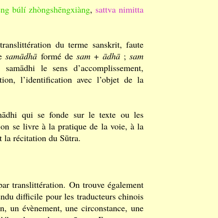
ēng búlí zhòngshēngxiàng
,
sattva nimitta
ranslittération du terme sanskrit, faute
be
samādhā
formé de
sam
+
ādhā
;
sam
 samādhi le sens d’accomplissement,
on, l’identification avec l’objet de la
ādhi qui se fonde sur le texte ou les
on se livre à la pratique de la voie, à la
 la récitation du Sūtra.
par translittération. On trouve également
ndu difficile pour les traducteurs chinois
on, un évènement, une circonstance, une