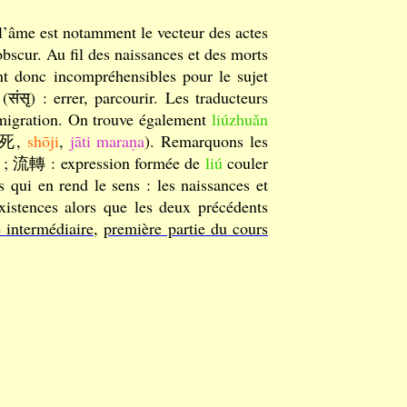
l’âme est notamment le vecteur des actes
bscur. Au fil des naissances et des morts
ont donc incompréhensibles pour le sujet
(संसृ) : errer, parcourir. Les traducteurs
smigration. On trouve également
liúzhuǎn
死,
shōji
,
jāti maraṇa
). Remarquons les
fin ; 流轉 : expression formée de
liú
couler
 qui en rend le sens : les naissances et
xistences alors que les deux précédents
e intermédiaire
,
première partie du cours