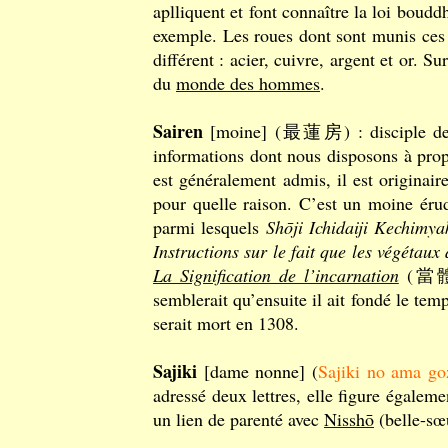
aplliquent et font connaître la loi boud
exemple. Les roues dont sont munis ces 
différent : acier, cuivre, argent et or. Su
du
monde des hommes
.
Sairen
[moine] (最蓮房) : disciple de 
informations dont nous disposons à propo
est généralement admis, il est originair
pour quelle raison. C’est un moine érudi
parmi lesquels
Shōji Ichidaiji Kechimya
Instructions sur le fait que les végétau
La Signification de l’incarnation
(當體義抄
semblerait qu’ensuite il ait fondé le t
serait mort en 1308.
Sajiki
[dame nonne] (
Sajiki no ama go
adressé deux lettres, elle figure égalem
un lien de parenté avec
Nisshō
(belle-sœu