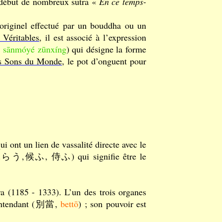
u début de nombreux sūtra «
En ce temps-
 originel effectué par un bouddha ou un
 Véritables
, il est associé à l’expression
,
sānmóyé zūnxíng
) qui désigne la forme
s Sons du Monde
, le pot d’onguent pour
qui ont un lien de vassalité directe avec le
,候ふ, 侍ふ) qui signifie être le
 (1185 - 1333). L’un des trois organes
n intendant (別當,
bettō
) ; son pouvoir est