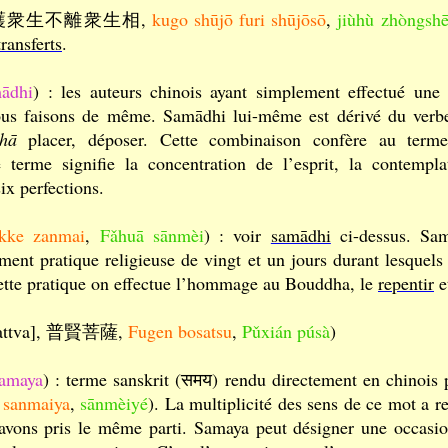
(救護衆生不離衆生相,
kugo shūjō furi shūjōsō
,
jiùhù zhòngsh
transferts
.
ādhi
) : les auteurs chinois ayant simplement effectué une t
, nous faisons de même. Samādhi lui-même est dérivé du ver
hā
placer, déposer. Cette combinaison confère au terme
rme signifie la concentration de l’esprit, la contemplati
ix perfections.
kke zanmai
,
Fǎhuā sānmèi
) : voir
samādhi
ci-dessus. Sam
ment pratique religieuse de vingt et un jours durant lesquels 
cette pratique on effectue l’hommage au Bouddha, le
repentir
et
isattva], 普賢菩薩,
Fugen bosatsu
,
Pǔxián púsà
)
amaya
) : terme sanskrit (समय) rendu directement en chinois 
,
sanmaiya
,
sānmèiyé
). La multiplicité des sens de ce mot a re
 avons pris le même parti. Samaya peut désigner une occasi