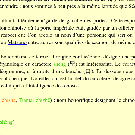
 entendre ; nous sommes à peu près à la même latitude que Sé
ant littéralement’garde de gauche des portes'. Cette expr
tion chinoise où la porte impériale était gardée par un offici
 respect que l’on accole au nom d’une personne qui sert ou 
ou
Matsuno
entre autres sont qualifiés de saemon, de même 
e bouddhisme ce terme, d’origine confucéenne, désigne une 
étymologie du caractère
shèng
(聖) est intéressante. Le carac
idéogramme, et à droite d’une bouche (口). En dessous nous t
phonétique. L’oreille, qui est la clef du caractère, désigne c
celui qui a l’intelligence des choses.
 chisha
,
Tiāntái zhìzhě
) : nom honorifique désignant le chin
ìshèng
)