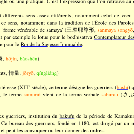
ègle ou une pratique. C’est l’expression que l’on retrouve a
t différents sens assez différents, notamment celui de voeu
 ce sens, notamment dans la tradition de l'
École des Paroles
sé 'forme vénérable de samaya' (三摩耶尊形,
sanmaya songyō
st par exemple le lotus pour le bodhisattva
Contemplateur de
e pour le
Roi de la Sagesse Immuable
.
報身,
hōjin
,
bàoshēn
)
ments, 情量,
jōryō
,
qíngliáng
)
téresse (XIII
e
siècle), ce terme désigne les guerriers (
bushi
) 
, le terme
samurai
vient de la forme verbale
saburaü
(さぶらう
guerriers, institution du
bakufu
de la période de Kamakura
. Ce bureau des guerriers, fondé en 1180, est dirigé par u
x et peut les convoquer ou leur donner des ordres.