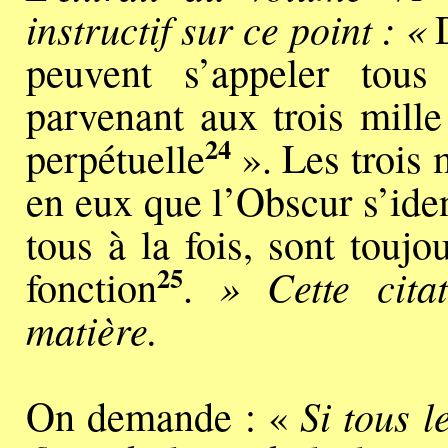
instructif sur ce point : «
D
peuvent s’appeler tou
parvenant aux trois mille
24
perpétuelle
». Les trois 
en eux que l’Obscur s’ident
tous à la fois, sont touj
25
» Cette cita
fonction
.
matière.
Si tous l
On demande : «