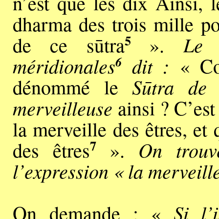
n’est que les dix Ainsi, 
dharma des trois mille po
5
Le 
de ce sūtra
».
6
méridionales
dit :
« Com
Sūtra de 
dénommé le
merveilleuse
ainsi ? C’est
la merveille des êtres, et 
7
On trouv
des êtres
».
l’expression « la merveille
Si l’
On demande : «