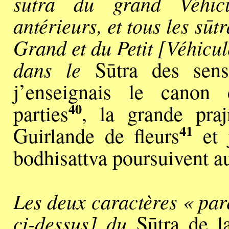
sūtra du grand Véhic
antérieurs, et tous les sūt
Grand et du Petit [Véhicu
dans le
Sūtra des sens
j’enseignais le canon
40
parties
, la grande pra
41
Guirlande de fleurs
et j
bodhisattva poursuivent a
Les deux caractères « pare
ci-dessus] du
Sūtra de la