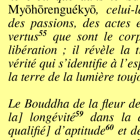
, celui-
Myōhōrenguékyō
des passions, des actes e
55
vertus
que sont le corp
libération ; il révèle la 
vérité qui s’identifie à l’es
la terre de la lumière touj
Le Bouddha de la fleur de
59
la] longévité
dans la do
60
qualifié] d’aptitude
et de