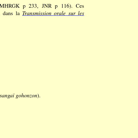
MHRGK p 233, JNR p 116). Ces
n dans la
Transmission orale sur les
sangaï gohonzon
).