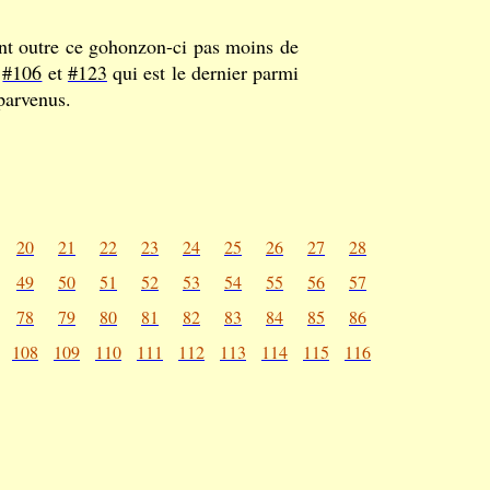
nt outre ce gohonzon-ci pas moins de
,
#106
et
#123
qui est le dernier parmi
parvenus.
20
21
22
23
24
25
26
27
28
49
50
51
52
53
54
55
56
57
78
79
80
81
82
83
84
85
86
108
109
110
111
112
113
114
115
116