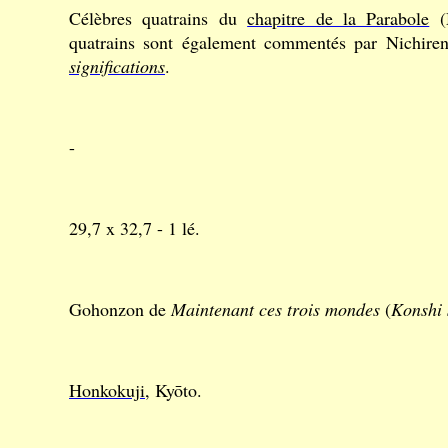
Célèbres quatrains du
chapitre de la Parabole
(
quatrains sont également commentés par Nichire
significations
.
-
29,7 x 32,7 - 1 lé.
Gohonzon de
Maintenant ces trois mondes
(
Konshi 
Honkokuji
, Kyōto.