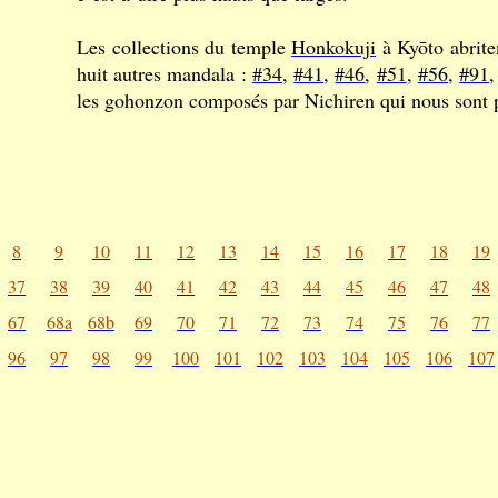
Les collections du temple
Honkokuji
à Kyōto abrite
huit autres mandala :
#34
,
#41
,
#46
,
#51
,
#56
,
#91
les gohonzon composés par Nichiren qui nous sont 
8
9
10
11
12
13
14
15
16
17
18
19
37
38
39
40
41
42
43
44
45
46
47
48
67
68a
68b
69
70
71
72
73
74
75
76
77
96
97
98
99
100
101
102
103
104
105
106
107