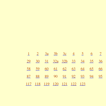
1
2
3a
3b
3c
4
5
6
7
29
30
31
32a
32b
33
34
35
36
58
59
60
61
62
63
64
65
66
87
88
89
90
91
92
93
94
95
117
118
119
120
121
122
123