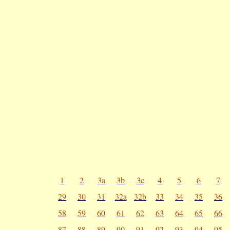
1
2
3a
3b
3c
4
5
6
7
29
30
31
32a
32b
33
34
35
36
58
59
60
61
62
63
64
65
66
87
88
89
90
91
92
93
94
95