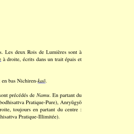
s. Les deux Rois de Lumières sont à
e
à droite, écrits dans un trait épais et
t en bas Nichiren-
kaō
.
 sont précédés de
Namu
. En partant du
(bodhisattva Pratique-Pure), Anryūgyō
roite, toujours en partant du centre :
isattva Pratique-Illimitée).