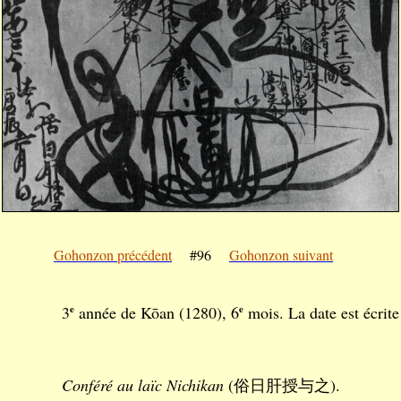
Gohonzon précédent
#96
Gohonzon suivant
3
e
année de Kōan (1280), 6
e
mois. La date est écrite
Conféré au laïc Nichikan
(俗日肝授与之).