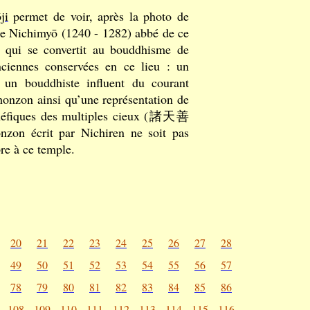
ji
permet de voir, après la photo de
 de Nichimyō (1240 - 1282) abbé de ce
, qui se convertit au bouddhisme de
ciennes conservées en ce lieu : un
 un bouddhiste influent du courant
honzon ainsi qu’une représentation de
énéfiques des multiples cieux (諸天善
nzon écrit par Nichiren ne soit pas
pre à ce temple.
20
21
22
23
24
25
26
27
28
49
50
51
52
53
54
55
56
57
78
79
80
81
82
83
84
85
86
108
109
110
111
112
113
114
115
116