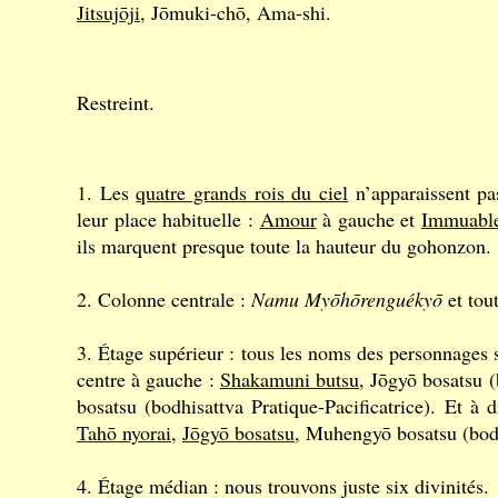
Jitsujōji
, Jōmuki-chō, Ama-shi.
Restreint.
1. Les
quatre grands rois du ciel
n’apparaissent pa
leur place habituelle :
Amour
à gauche et
Immuabl
ils marquent presque toute la hauteur du gohonzon.
2. Colonne centrale :
Namu Myōhōrenguékyō
et tou
3. Étage supérieur : tous les noms des personnages
centre à gauche :
Shakamuni butsu
, Jōgyō bosatsu 
bosatsu (bodhisattva Pratique-Pacificatrice). Et à d
Tahō nyorai
,
Jōgyō bosatsu
, Muhengyō bosatsu (bodh
4. Étage médian : nous trouvons juste six divinités.