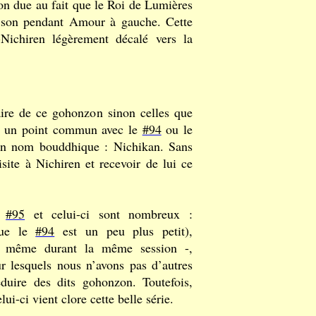
ion due au fait que le Roi de Lumières
e son pendant Amour à gauche. Cette
-Nichiren légèrement décalé vers la
aire de ce gohonzon sinon celles que
re un point commun avec le
#94
ou le
u un nom bouddhique : Nichikan. Sans
isite à Nichiren et recevoir de lui ce
,
#95
et celui-ci sont nombreux :
que le
#94
est un peu plus petit),
re même durant la même session -,
r lesquels nous n’avons pas d’autres
duire des dits gohonzon. Toutefois,
ui-ci vient clore cette belle série.