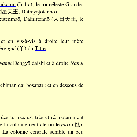
aikanin
(Indra), le roi céleste Grande-
s (大明星天王, Daimyōjōtennō).
kutenmaō
, Daïnittennō (大日天王, le
et en vis-à-vis à droite leur mère
tère
gué
(華) du
Titre
.
Namu
Dengyō daishi
et à droite
Namu
chiman dai bosatsu
; et en dessous de
 des termes est très étiré, notamment
 la colonne centrale ou le
nari
(也),
. La colonne centrale semble un peu