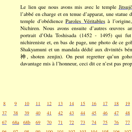
Le lien que nous avons mis avec le temple
Jitsujō
l’abbé en charge et en tenue d’apparat, une statue
temple d’obédience
Paroles Véritables
à l’origine
Nichiren. Nous avons ensuite d’autres œuvres an
portrait d’Oda Toshisada (1452 - 1495) qui fut
nichireniste et, en bas de page, une photo de ce go
Shakyamuni et un mandala dédié aux divinités b
神, shoten zenjin). On peut regretter qu’un goho
davantage mis à l’honneur, ceci dit ce n’est pas pro
8
9
10
11
12
13
14
15
16
17
18
19
37
38
39
40
41
42
43
44
45
46
47
48
67
68a
68b
69
70
71
72
73
74
75
76
77
96
97
98
99
100
101
102
103
104
105
106
107