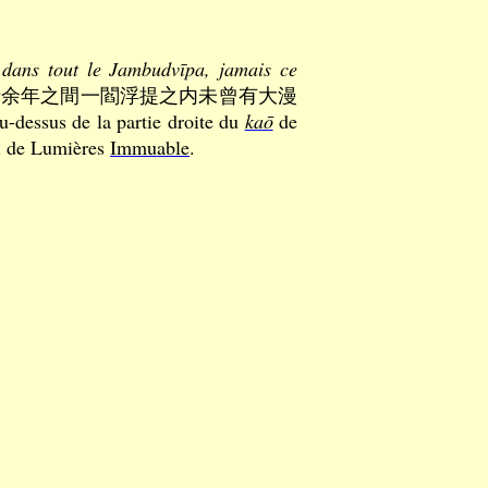
 dans tout le Jambudvīpa, jamais ce
十余年之間一閻浮提之内未曾有大漫
-dessus de la partie droite du
kaō
de
oi de Lumières
Immuable
.