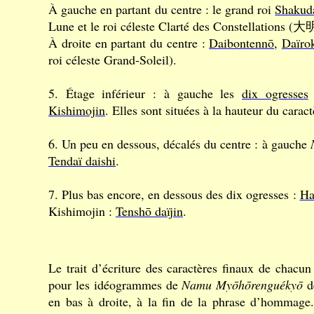
À gauche en partant du centre : le grand roi
Shakud
Lune et le roi céleste Clarté des Constellation
À droite en partant du centre :
Daibontennō
,
Daïro
roi céleste Grand-Soleil).
5. Étage inférieur : à gauche les
dix ogresses
Kishimojin
. Elles sont situées à la hauteur du carac
6. Un peu en dessous, décalés du centre : à gauche
Tendaï daishi
.
7. Plus bas encore, en dessous des dix ogresses :
Ha
Kishimojin :
Tenshō daïjin
.
Le trait d’écriture des caractères finaux de chacun
pour les idéogrammes de
Namu Myōhōrenguékyō
de
en bas à droite, à la fin de la phrase d’hommage