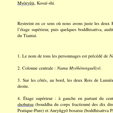
Myōryūji
, Kosaï-shi.
Restreint en ce sens où nous avons juste les deux
l’étage supérieur, puis quelques boddhisattva, audit
du Tiantai.
1. Le nom de tous les personnages est précédé de
N
2. Colonne centrale :
Namu Myōhōrenguékyō
.
3. Sur les côtés, au bord, les deux Rois de Lumiè
droite.
4. Étage supérieur : à gauche en partant du cen
shobutsu
(bouddha du corps fractionné des dix dire
Pratique-Pure) et Anryūgyō bosatsu (boddhisattva Pr