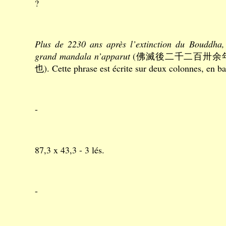
?
Plus de 2230 ans après l’extinction du Bouddha,
grand mandala n’apparut
(佛滅後二千二百卅余
也). Cette phrase est écrite sur deux colonnes, en bas
-
87,3 x 43,3 - 3 lés.
-