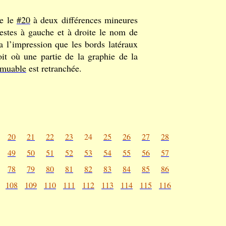
ue le
#20
à deux différences mineures
élestes à gauche et à droite le nom de
 l’impression que les bords latéraux
oit où une partie de la graphie de la
muable
est retranchée.
20
21
22
23
24
25
26
27
28
49
50
51
52
53
54
55
56
57
78
79
80
81
82
83
84
85
86
108
109
110
111
112
113
114
115
116