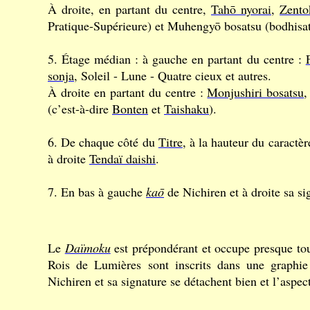
À droite, en partant du centre,
Tahō nyorai
,
Zento
Pratique-Supérieure) et Muhengyō bosatsu (bodhisatt
5. Étage médian : à gauche en partant du centre :
sonja
, Soleil - Lune - Quatre cieux et autres.
À droite en partant du centre :
Monjushiri bosatsu
(c’est-à-dire
Bonten
et
Taishaku
).
6. De chaque côté du
Titre
, à la hauteur du caractè
à droite
Tendaï daishi
.
7. En bas à gauche
kaō
de Nichiren et à droite sa si
Le
Daïmoku
est prépondérant et occupe presque to
Rois de Lumières sont inscrits dans une graphie 
Nichiren et sa signature se détachent bien et l’aspect