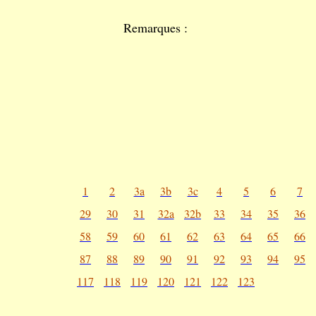
Remarques :
1
2
3a
3b
3c
4
5
6
7
29
30
31
32a
32b
33
34
35
36
58
59
60
61
62
63
64
65
66
87
88
89
90
91
92
93
94
95
117
118
119
120
121
122
123