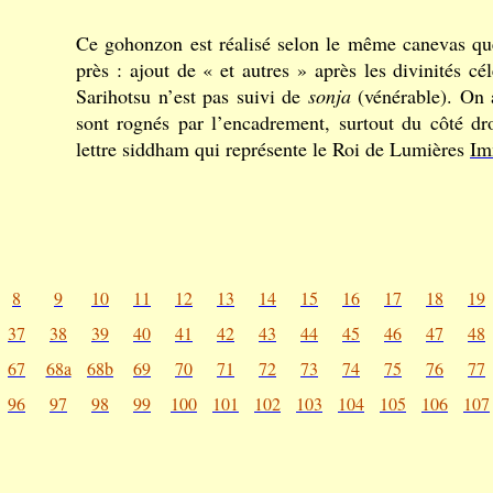
Ce gohonzon est réalisé selon le même canevas q
près : ajout de « et autres » après les divinités c
Sarihotsu n’est pas suivi de
sonja
(vénérable). On a
sont rognés par l’encadrement, surtout du côté dr
lettre siddham qui représente le Roi de Lumières
Im
8
9
10
11
12
13
14
15
16
17
18
19
37
38
39
40
41
42
43
44
45
46
47
48
67
68a
68b
69
70
71
72
73
74
75
76
77
96
97
98
99
100
101
102
103
104
105
106
107