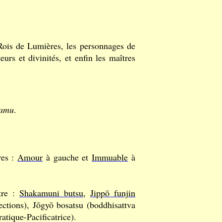
 Rois de Lumières, les personnages de
eurs et divinités, et enfin les maîtres
amu
.
res :
Amour
à gauche et
Immuable
à
tre :
Shakamuni butsu
,
Jippō funjin
ctions), Jōgyō bosatsu (boddhisattva
atique-Pacificatrice).