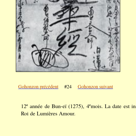
Gohonzon précédent
#24
Gohonzon suivant
12
e
année de Bun-eï (1275), 4
e
mois. La date est i
Roi de Lumières Amour.