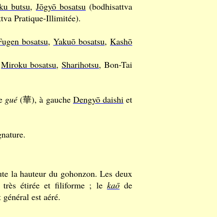
ku butsu
,
Jōgyō bosatsu
(bodhisattva
va Pratique-Illimitée).
Fugen bosatsu
,
Yakuō bosatsu
,
Kashō
,
Miroku bosatsu
,
Sharihotsu
, Bon-Tai
re
gué
(華), à gauche
Dengyō daishi
et
gnature.
ute la hauteur du gohonzon. Les deux
très étirée et filiforme ; le
kaō
de
 général est aéré.