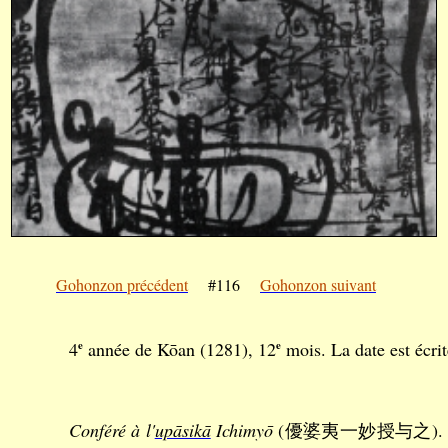
Gohonzon précédent
#116
Gohonzon suivant
4
e
année de Kōan (1281), 12
e
mois. La date est écrit
Conféré à l'
upāsikā
Ichimyō
(優婆夷一妙授与之). Cette d