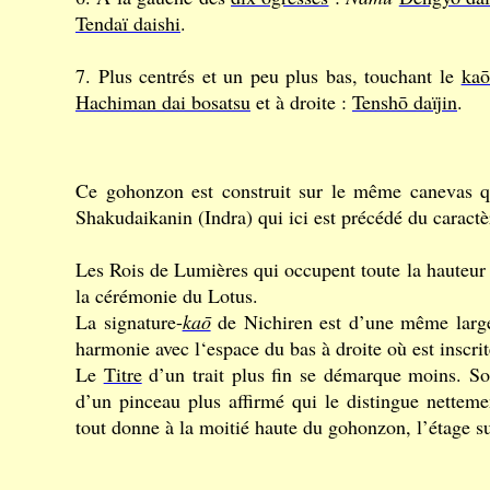
Tendaï daishi
.
7. Plus centrés et un peu plus bas, touchant le
ka
Hachiman dai bosatsu
et à droite :
Tenshō daïjin
.
Ce gohonzon est construit sur le même canevas 
Shakudaikanin (Indra) qui ici est précédé du caract
Les Rois de Lumières qui occupent toute la hauteur 
la cérémonie du Lotus.
La signature-
kaō
de Nichiren est d’une même largeu
harmonie avec l‘espace du bas à droite où est inscr
Le
Titre
d’un trait plus fin se démarque moins. S
d’un pinceau plus affirmé qui le distingue netteme
tout donne à la moitié haute du gohonzon, l’étage 