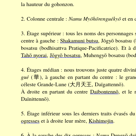
la hauteur du gohonzon.
2. Colonne centrale :
Namu Myōhōrenguékyō
et en 
3. Étage supérieur : tous les noms des personnages
centre à gauche :
Shakamuni butsu
, Jōgyō bosatsu 
bosatsu (bodhisattva Pratique-Pacificatrice). Et à d
Tahō nyorai
,
Jōgyō bosatsu
, Muhengyō bosatsu (bodh
4. Étages médian : nous trouvons juste quatre divin
gué
(華), à gauche en partant du centre : le gra
céleste Grande-Lune (大月天王, Daïgattennō).
À droite en partant du centre
Daibontennō
, et l
Daïnittennō).
5. Étage inférieur sous les derniers traits évasés d
ogresses
et à droite leur mère,
Kishimojin
.
6. À la gauche des
dix ogresses
:
Namu
Dengyō dai