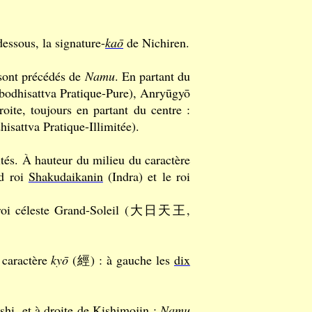
dessous, la signature-
kaō
de Nichiren.
 sont précédés de
Namu
. En partant du
(bodhisattva Pratique-Pure), Anryūgyō
roite, toujours en partant du centre :
isattva Pratique-Illimitée).
ités. À hauteur du milieu du caractère
nd roi
Shakudaikanin
(Indra) et le roi
e roi céleste Grand-Soleil (大日天王,
u caractère
kyō
(經) : à gauche les
dix
shi
, et à droite de
Kishimojin
:
Namu