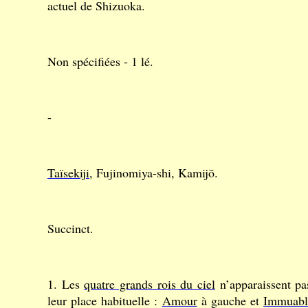
actuel de Shizuoka.
Non spécifiées - 1 lé.
-
Taïsekiji
, Fujinomiya-shi, Kamijō.
Succinct.
1. Les
quatre grands rois du ciel
n’apparaissent pa
leur place habituelle :
Amour
à gauche et
Immuabl