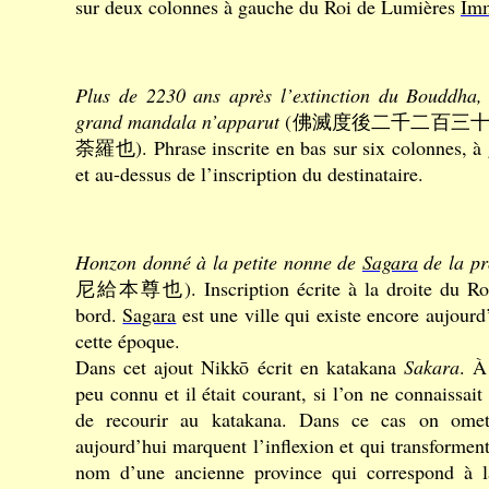
sur deux colonnes à gauche du Roi de Lumières
Im
Plus de 2230 ans après l’extinction du Bouddha,
grand mandala n’apparut
(佛滅度後二千二百三
荼羅也). Phrase inscrite en bas sur six colonnes, à
et au-dessus de l’inscription du destinataire.
Honzon donné à la petite nonne de
Sagara
de la pr
尼給本尊也). Inscription écrite à la droite du Ro
bord.
Sagara
est une ville qui existe encore aujour
cette époque.
Dans cet ajout Nikkō écrit en katakana
Sakara
. À
peu connu et il était courant, si l’on ne connaissa
de recourir au katakana. Dans ce cas on omett
aujourd’hui marquent l’inflexion et qui transformen
nom d’une ancienne province qui correspond à la