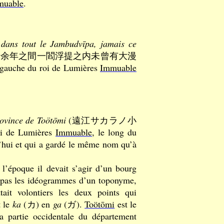
muable
.
 dans tout le Jambudvīpa, jamais ce
十余年之間一閻浮提之内未曾有大漫
 gauche du roi de Lumières
Immuable
ovince de Toötōmi
(遠江サカラノ小
i de Lumières
Immuable
, le long du
d’hui et qui a gardé le même nom qu’à
 l’époque il devait s’agir d’un bourg
it pas les idéogrammes d’un toponyme,
ait volontiers les deux points qui
t le
ka
(カ) en
ga
(ガ).
Toötōmi
est le
 partie occidentale du département