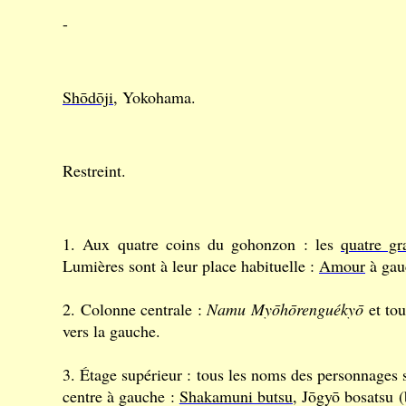
-
Shōdōji
, Yokohama.
Restreint.
1. Aux quatre coins du gohonzon : les
quatre gr
Lumières sont à leur place habituelle :
Amour
à gau
2. Colonne centrale :
Namu Myōhōrenguékyō
et tou
vers la gauche.
3. Étage supérieur : tous les noms des personnages
centre à gauche :
Shakamuni butsu
, Jōgyō bosatsu 