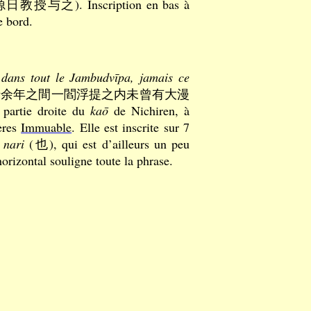
授与之). Inscription en bas à
e bord.
 dans tout le Jambudvīpa, jamais ce
十余年之間一閻浮提之内未曾有大漫
partie droite du
kaō
de Nichiren, à
ères
Immuable
. Elle est inscrite sur 7
:
nari
(也), qui est d’ailleurs un peu
horizontal souligne toute la phrase.