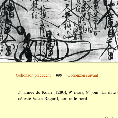
Gohonzon précédent
#99
Gohonzon suivant
3
e
année de Kōan (1280), 9
e
mois, 8
e
jour. La date 
céleste Vaste-Regard, contre le bord.