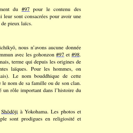
ement du
#97
pour le contenu des
i leur sont consacrées pour avoir une
 de pieux laïcs.
hikyō, nous n’avons aucune donnée
 commun avec les gohonzon
#97
et
#98
.
ais, terme qui depuis les origines de
ntes laïques. Pour les hommes, on
ais). Le nom bouddhique de cette
 le nom de sa famille ou de son clan.
 un rôle important dans l’histoire du
e
Shōdōji
à Yokohama. Les photos et
e sont prodigues en religiosité et