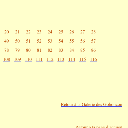
20
21
22
23
24
25
26
27
28
49
50
51
52
53
54
55
56
57
78
79
80
81
82
83
84
85
86
108
109
110
111
112
113
114
115
116
Retour à la Galerie des Gohonzon
Retour à la page d’accueil