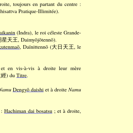
roite, toujours en partant du centre :
isattva Pratique-Illimitée).
aikanin
(Indra), le roi céleste Grande-
s (大明星天王, Daimyōjōtennō).
kutenmaō
, Daïnittennō (大日天王, le
et en vis-à-vis à droite leur mère
(經) du
Titre
.
Namu
Dengyō daishi
et à droite
Namu
:
Hachiman dai bosatsu
; et à droite,