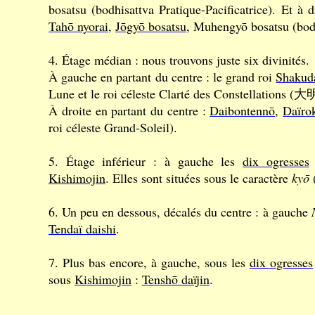
bosatsu (bodhisattva Pratique-Pacificatrice). Et à d
Tahō nyorai
,
Jōgyō bosatsu
, Muhengyō bosatsu (bodh
4. Étage médian : nous trouvons juste six divinités.
À gauche en partant du centre : le grand roi
Shakud
Lune et le roi céleste Clarté des Constellation
À droite en partant du centre :
Daibontennō
,
Daïro
roi céleste Grand-Soleil).
5. Étage inférieur : à gauche les
dix ogresses
Kishimojin
. Elles sont situées sous le caractère
kyō
6. Un peu en dessous, décalés du centre : à gauche
Tendaï daishi
.
7. Plus bas encore, à gauche, sous les
dix ogresses
sous
Kishimojin
:
Tenshō daïjin
.