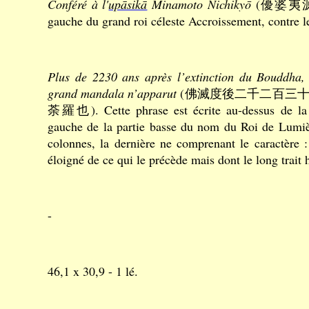
Conféré à l'
upāsikā
Minamoto Nichikyō
(優婆夷源日教
gauche du grand roi céleste Accroissement, contre l
Plus de 2230 ans après l’extinction du Bouddha,
grand mandala n’apparut
(佛滅度後二千二百三
荼羅也). Cette phrase est écrite au-dessus de la 
gauche de la partie basse du nom du Roi de Lumi
colonnes, la dernière ne comprenant le caractère 
éloigné de ce qui le précède mais dont le long trait 
-
46,1 x 30,9 - 1 lé.