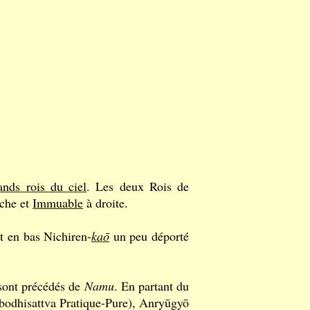
ands rois du ciel
. Les deux Rois de
che et
Immuable
à droite.
t en bas Nichiren-
kaō
un peu déporté
 sont précédés de
Namu
. En partant du
(bodhisattva Pratique-Pure), Anryūgyō