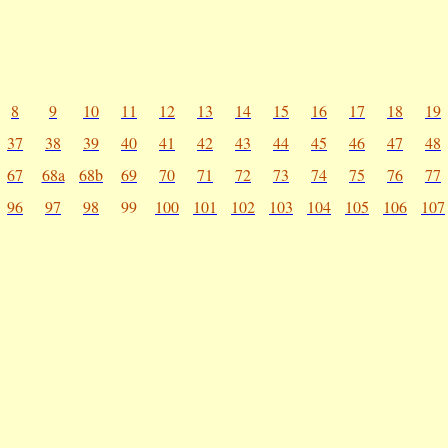
8
9
10
11
12
13
14
15
16
17
18
19
37
38
39
40
41
42
43
44
45
46
47
48
67
68a
68b
69
70
71
72
73
74
75
76
77
96
97
98
99
100
101
102
103
104
105
106
107