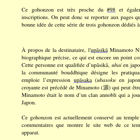
Ce gohonzon est très proche du
#98
et égal
inscriptions. On peut donc se reporter aux pages qu
bonne idée de cette série de trois gohonzon dédiés à
À propos de la destinataire, l'
upāsikā
Minamoto Nic
biographique précise, ce qui est encore un point
Cette personne est qualifiée d’upāsikā,
ubai
en japon
la communauté bouddhique désigne les pratiqua
emploie l’expression
upāsaka
(
ubasoku
en japon
croyante est précédé de Minamoto (源) qui peut être
Minamoto était le nom d’un clan annobli qui a joué
Japon.
Ce gohonzon est actuellement conservé au templ
commentaires que montre le site web de ce templ
apparat.